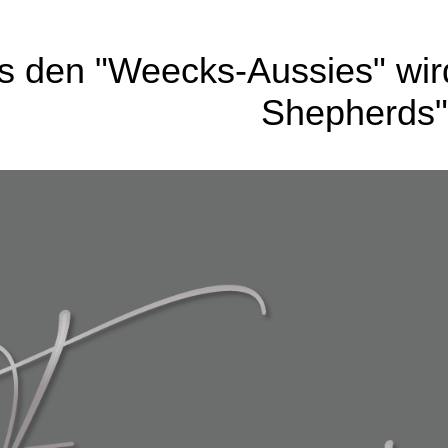
s den "Weecks-Aussie
s" wi
Shepherds"