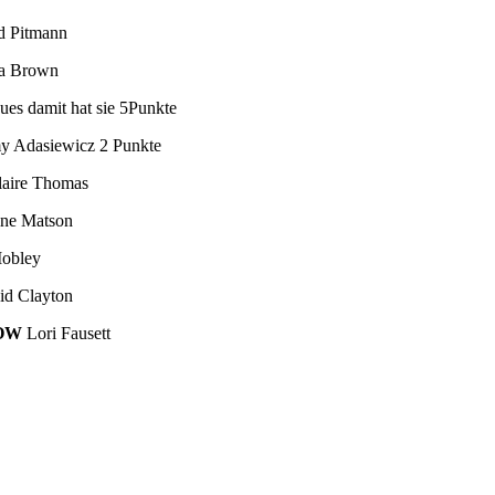
d Pitmann
a Brown
ues damit hat sie 5Punkte
 Adasiewicz 2 Punkte
aire Thomas
ine Matson
Mobley
d Clayton
OW
Lori Fausett