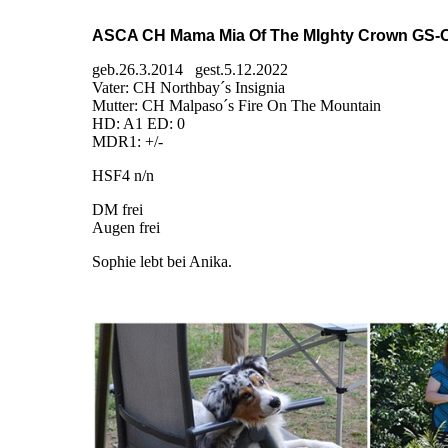
ASCA CH Mama Mia Of The MIghty Crown GS-
geb.26.3.2014 gest.5.12.2022
Vater: CH Northbay´s Insignia
Mutter: CH Malpaso´s Fire On The Mountain
HD: A1 ED: 0
MDR1: +/-
HSF4 n/n
DM frei
Augen frei
Sophie lebt bei Anika.