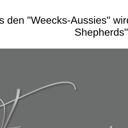
s den "Weecks-Aussie
s" wi
Shepherds"