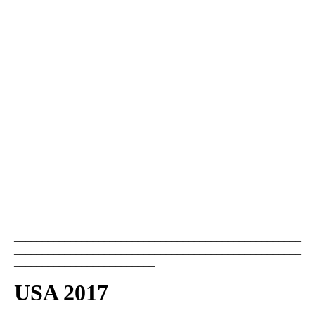
___________________________________________________
___________________________________________________
_________________________
USA 2017